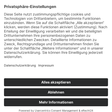
Kontakt
Telefon: 02859 – 901939
Mobil: 0173 – 8716724
E-Mail:
kontakt@niederrhein-musikanten.de
Info
Kontakt
Links
Datenschutz
Impressum