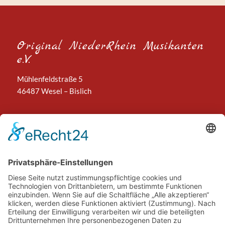
Original NiederRhein Musikanten
e.V.
Mühlenfeldstraße 5
46487 Wesel – Bislich
Kontakt
Telefon: 02859 – 901939
Mobil: 0173 – 8716724
E-Mail:
kontakt@niederrhein-musikanten.de